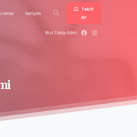
Teklif
cretler
İletişim
Al!
Bizi Takip Edin!
mi