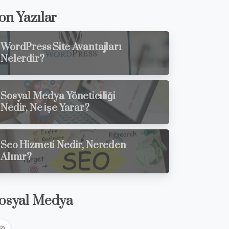
on Yazılar
WordPress Site Avantajları
Nelerdir?
Sosyal Medya Yöneticiliği
Nedir, Ne İşe Yarar?
Seo Hizmeti Nedir, Nereden
Alınır?
osyal Medya